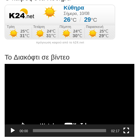
πρόγνωση καιρού από το k24.net
Το Διακόφτι σε βίντεο
Πρόγραμμα
Αναπαραγωγής
Βίντεο
00:00
02:17