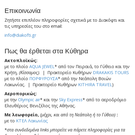
Επικοινωνία
Ζητήστε επιπλέον πληροφορίες σχετικά με το Διακόφτι και
τις υπηρεσίες του στο email:
info@diakofti.gr
Πως θα έρθεται στα Κύθηρα
Ακτοπλοϊκώς:
με το πλοίο
AQUA JEWEL
* από τον Πειραιά, το Γύθειο και την
Κρήτη,
(Κίσσαμος)
. | Πρακτορείο Κυθήρων
DRAKAKIS TOURS
με το πλοίο
ΠΟΡΦΥΡΟΥΣΑ
* από την Νεάπολη Βοιών
Λακωνίας. | Πρακτορείο Κυθήρων
KITHIRA TRAVEL
)
Αεροπορικώς:
με την
Olympic air
* και την
Sky Express
* από το αεροδρόμιο
Ελευθέριος Βενιζέλος της Αθήνας.
Με λεωφορείο,
(μέχρι, και από τη Νεάπολη ή το Γύθειο)
:
με το
ΚΤΕΛ Λακωνίας
*
στα συνδεδεμένα links μπορείτε να πάρετε πληροφορίες για τα